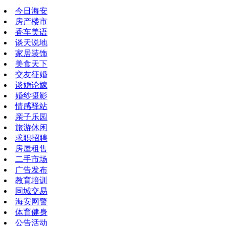
今日海安
房产楼市
香车美语
谈天说地
家居装饰
美食天下
交友征婚
谈婚论嫁
婚纱摄影
情感驿站
亲子乐园
旅游休闲
求职招聘
房屋租售
二手市场
广告发布
教育培训
同城交易
海安网警
体育健身
公告活动