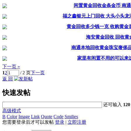
闲置黄金回收金条金币 南通
福之鑫银元上门回收 大头小头龙
黄金回收多少钱一克 收购黄金
海安黄金回收 回收黄
南通本地回收黄金珠宝奢侈品
家里有闲置不用的可以来
下一页 »
1
2
/ 2 页
下一页
返 回
快速发帖
还可输入
120
高级模式
B
Color
Image
Link
Quote
Code
Smilies
您需要登录后才可以发帖
登录
|
立即注册