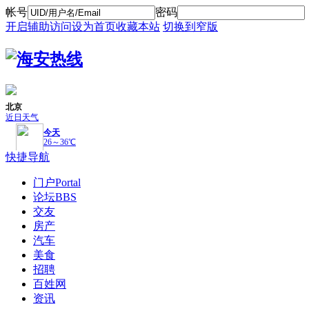
帐号
密码
开启辅助访问
设为首页
收藏本站
切换到窄版
快捷导航
门户
Portal
论坛
BBS
交友
房产
汽车
美食
招聘
百姓网
资讯