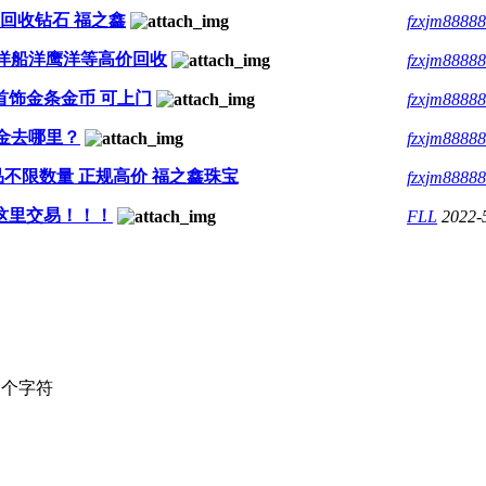
回收钻石 福之鑫
fzxjm8888
洋船洋鹰洋等高价回收
fzxjm8888
首饰金条金币 可上门
fzxjm8888
金去哪里？
fzxjm8888
不限数量 正规高价 福之鑫珠宝
fzxjm8888
这里交易！！！
FLL
2022-
个字符