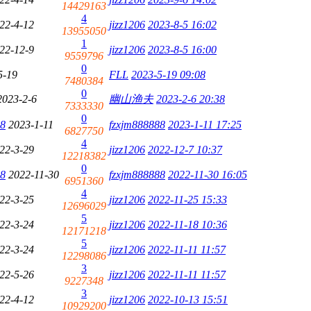
14429163
4
22-4-12
jizz1206
2023-8-5 16:02
13955050
1
22-12-9
jizz1206
2023-8-5 16:00
9559796
0
5-19
FLL
2023-5-19 09:08
7480384
0
2023-2-6
幽山渔夫
2023-2-6 20:38
7333330
0
88
2023-1-11
fzxjm888888
2023-1-11 17:25
6827750
4
22-3-29
jizz1206
2022-12-7 10:37
12218382
0
88
2022-11-30
fzxjm888888
2022-11-30 16:05
6951360
4
22-3-25
jizz1206
2022-11-25 15:33
12696029
5
22-3-24
jizz1206
2022-11-18 10:36
12171218
5
22-3-24
jizz1206
2022-11-11 11:57
12298086
3
22-5-26
jizz1206
2022-11-11 11:57
9227348
3
22-4-12
jizz1206
2022-10-13 15:51
10929200