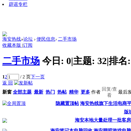
辟谣专栏
海安热线
»
论坛
›
便民信息
›
二手市场
收藏本版
|
订阅
二手市场
今日:
0
|
主题:
32
|
排名
1
2
/ 2 页
下一页
返 回
回复/查
新窗
全部主题
最新
热门
热帖
精华
更多
作者
最后
看
隐藏置顶帖
海安热线旗下生活电商平
版
海安本地大量处理一批客房
海安笔记本电脑回收 海安网吧游戏电脑