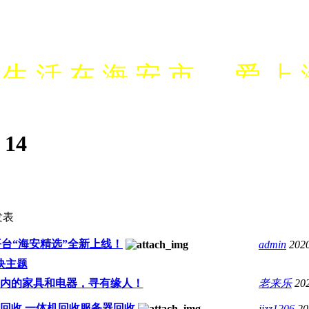
生 活 在 海 安 市 ， 爱 上 
网站建设，抖音营销，微
:
14
营
发表
台“海安精选”全新上线！
admin
202
块主题
内的家具和电器，寻有缘人！
老来乐
20
回收 一体机回收服务器回收
jizz1206
20