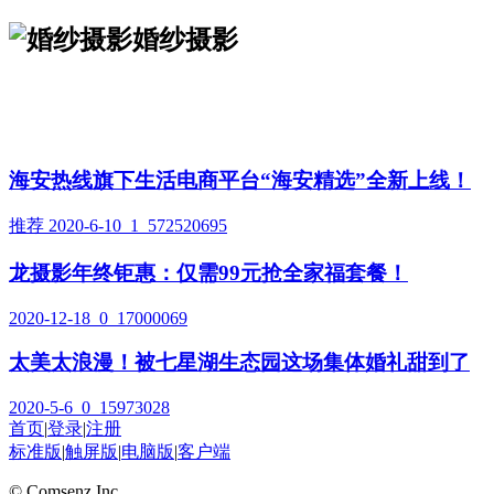
婚纱摄影
海安热线旗下生活电商平台“海安精选”全新上线！
推荐
2020-6-10
1
572520695
龙摄影年终钜惠：仅需99元抢全家福套餐！
2020-12-18
0
17000069
太美太浪漫！被七星湖生态园这场集体婚礼甜到了
2020-5-6
0
15973028
首页
|
登录
|
注册
标准版
|
触屏版
|
电脑版
|
客户端
© Comsenz Inc.