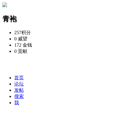
青袍
257
积分
0
威望
172
金钱
0
贡献
首页
论坛
发帖
搜索
我