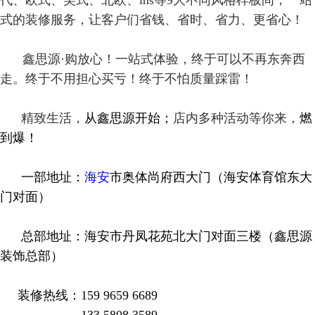
代、欧式、美式、北欧、lns等9大不同风格样板间，一站
式的装修服务，让客户们省钱、省时、省力、更省心！
鑫思源·购放心！一站式体验，终于可以不再东奔西
走。终于不用担心买亏！终于不怕质量踩雷！
精致生活，
从鑫思源开始；
店内多种活动等你来，
燃
到爆！
一部地址：
海安
市奥体尚府西大门（海安体育馆东大
门对面）
总部地址：海安市丹凤花苑北大门对面三楼（鑫思源
装饰总部）
装修热线：159 9659 6689