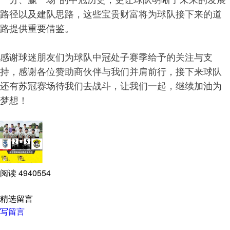
一分、赢一场”的中冠历史，更让球队明晰了未来的发展
路径以及建队思路，
这些
宝贵财富将为球队接下来的道
路
提供重要借鉴。
感谢球迷朋友们为球队中冠处子赛季给予的关注与支
持，感谢各位赞助商伙伴与我们并肩前行，接下来球队
还有苏冠赛场待我们去战斗，让我们一起，继续加油为
梦想！
阅读
4940554
精选留言
写留言